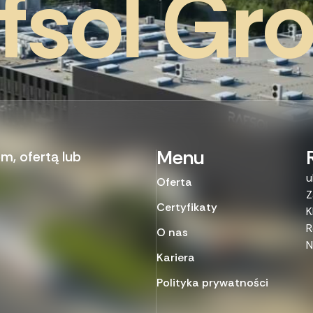
f
s
o
l
G
r
Menu
, ofertą lub
u
Oferta
Z
Certyfikaty
K
R
O nas
N
Kariera
Polityka prywatności