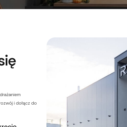
się
wdrażaniem
rozwój i
dołącz do
recję