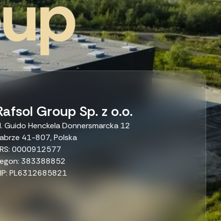
o
u
p
Rafsol Group Sp. z o.o.
l. Guido Henckela Donnersmarcka 12
abrze 41-807, Polska
RS: 0000912577
egon: 383388852
IP: PL6312685821