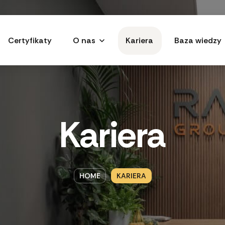
Certyfikaty
O nas
Kariera
Baza wiedzy
Kariera
HOME
KARIERA