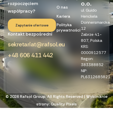
o.o.
rozpoczęciem
O nas
ul. Guido
współpracy?
Kariera
Henckela
Donnersmarcka
Polityka
Zapytanie ofertowe
12
prywatności
Kontakt bezpośredni
Zabrze 41-
807, Polska
sekretariat@rafsol.eu
KRS:
0000912577
+48 606 411 442
Regon:
383388852
NIP:
PL6312685821
© 2026 Rafsol Group. All Rights Reserved | Wykonanie
strony:
Quality Pixels