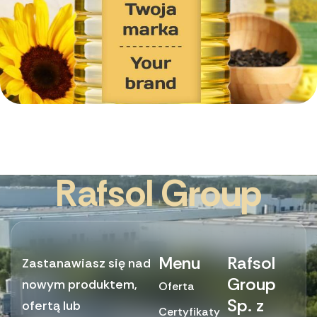
R
a
f
s
o
l
G
r
o
u
p
Stwórz MARKE WŁASNĄ z Rafsol Gro
Menu
Rafsol
Zastanawiasz się nad
Group
nowym produktem,
Oferta
Sp. z
ofertą lub
Certyfikaty