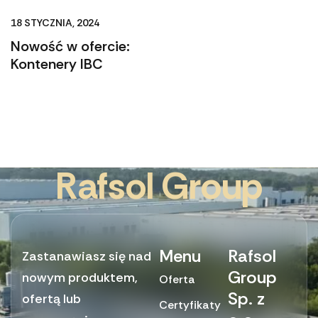
18 STYCZNIA, 2024
Nowość w ofercie:
Kontenery IBC
R
a
f
s
o
l
G
r
o
u
p
Menu
Rafsol
Zastanawiasz się nad
Group
nowym produktem,
Oferta
Sp. z
ofertą lub
Certyfikaty