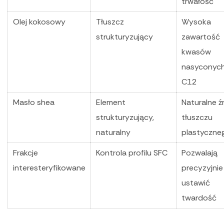
trwałość
Olej kokosowy
Tłuszcz
Wysoka
strukturyzujący
zawartość
kwasów
nasyconyc
C12
Masło shea
Element
Naturalne ź
strukturyzujący,
tłuszczu
naturalny
plastyczne
Frakcje
Kontrola profilu SFC
Pozwalają
interesteryfikowane
precyzyjnie
ustawić
twardość