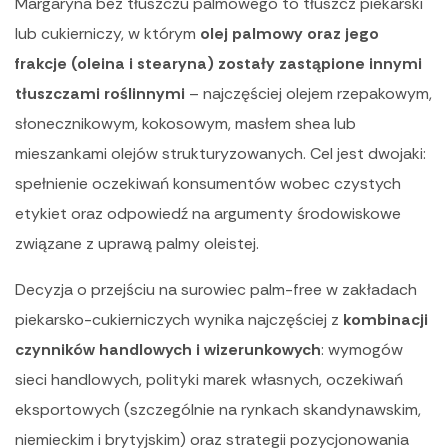
Margaryna bez tłuszczu palmowego to tłuszcz piekarski
lub cukierniczy, w którym
olej palmowy oraz jego
frakcje (oleina i stearyna) zostały zastąpione innymi
tłuszczami roślinnymi
– najczęściej olejem rzepakowym,
słonecznikowym, kokosowym, masłem shea lub
mieszankami olejów strukturyzowanych. Cel jest dwojaki:
spełnienie oczekiwań konsumentów wobec czystych
etykiet oraz odpowiedź na argumenty środowiskowe
związane z uprawą palmy oleistej.
Decyzja o przejściu na surowiec palm-free w zakładach
piekarsko-cukierniczych wynika najczęściej z
kombinacji
czynników handlowych i wizerunkowych
: wymogów
sieci handlowych, polityki marek własnych, oczekiwań
eksportowych (szczególnie na rynkach skandynawskim,
niemieckim i brytyjskim) oraz strategii pozycjonowania