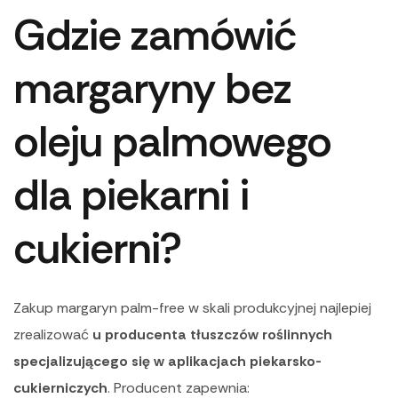
Gdzie zamówić
margaryny bez
oleju palmowego
dla piekarni i
cukierni?
Zakup margaryn palm-free w skali produkcyjnej najlepiej
zrealizować
u producenta tłuszczów roślinnych
specjalizującego się w aplikacjach piekarsko-
cukierniczych
. Producent zapewnia: