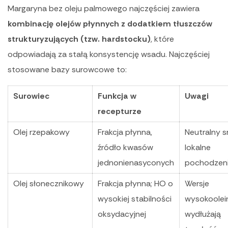
Margaryna bez oleju palmowego najczęściej zawiera
kombinację olejów płynnych z dodatkiem tłuszczów
strukturyzujących (tzw. hardstocku)
, które
odpowiadają za stałą konsystencję wsadu. Najczęściej
stosowane bazy surowcowe to:
Surowiec
Funkcja w
Uwagi
recepturze
Olej rzepakowy
Frakcja płynna,
Neutralny s
źródło kwasów
lokalne
jednonienasyconych
pochodzen
Olej słonecznikowy
Frakcja płynna; HO o
Wersje
wysokiej stabilności
wysokoole
oksydacyjnej
wydłużają