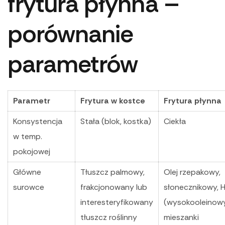
frytura płynna –
porównanie
parametrów
Parametr
Frytura w kostce
Frytura płynna
Konsystencja
Stała (blok, kostka)
Ciekła
w temp.
pokojowej
Główne
Tłuszcz palmowy,
Olej rzepakowy,
surowce
frakcjonowany lub
słonecznikowy, 
interesteryfikowany
(wysokooleinowy
tłuszcz roślinny
mieszanki