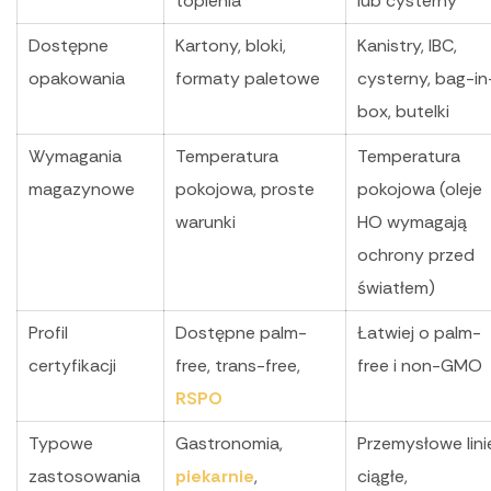
topienia
lub cysterny
Dostępne
Kartony, bloki,
Kanistry, IBC,
opakowania
formaty paletowe
cysterny, bag-in
box, butelki
Wymagania
Temperatura
Temperatura
magazynowe
pokojowa, proste
pokojowa (oleje
warunki
HO wymagają
ochrony przed
światłem)
Profil
Dostępne palm-
Łatwiej o palm-
certyfikacji
free, trans-free,
free i non-GMO
RSPO
Typowe
Gastronomia,
Przemysłowe lini
zastosowania
piekarnie
,
ciągłe,