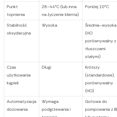
Punkt
28–44°C (lub inna
Poniżej 10°C
topnienia
na życzenie klienta)
Stabilność
Wysoka
Średnia–wysoka
oksydacyjna
(HO
porównywalny z
tłuszczami
stałymi)
Czas
Długi
Krótszy
użytkowania
(standardowe),
kąpieli
porównywalny
(HO)
Automatyzacja
Wymaga
Gotowa do
dozowania
podgrzewania i
pompowania z I