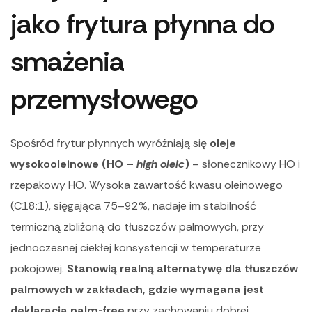
jako frytura płynna do
smażenia
przemysłowego
Spośród frytur płynnych wyróżniają się
oleje
wysokooleinowe (HO –
high oleic
)
– słonecznikowy HO i
rzepakowy HO. Wysoka zawartość kwasu oleinowego
(C18:1), sięgająca 75–92%, nadaje im stabilność
termiczną zbliżoną do tłuszczów palmowych, przy
jednoczesnej ciekłej konsystencji w temperaturze
pokojowej.
Stanowią realną alternatywę dla tłuszczów
palmowych w zakładach, gdzie wymagana jest
deklaracja palm-free
przy zachowaniu dobrej