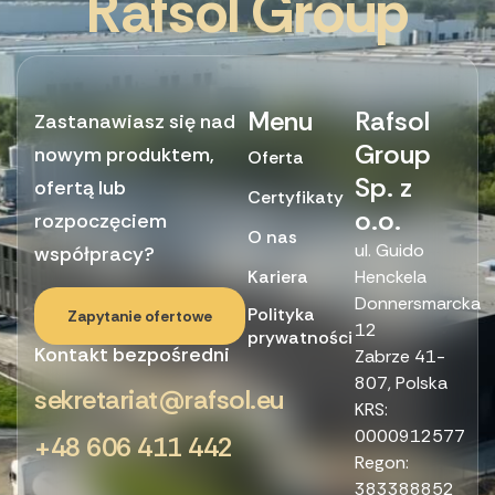
R
a
f
s
o
l
G
r
o
u
p
Menu
Rafsol
Zastanawiasz się nad
Group
nowym produktem,
Oferta
Sp. z
ofertą lub
Certyfikaty
o.o.
rozpoczęciem
O nas
ul. Guido
współpracy?
Kariera
Henckela
Donnersmarcka
Polityka
Zapytanie ofertowe
12
prywatności
Kontakt bezpośredni
Zabrze 41-
807, Polska
sekretariat@rafsol.eu
KRS:
0000912577
+48 606 411 442
Regon:
383388852