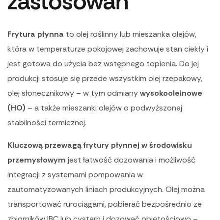
zastosowań
Frytura płynna
to olej roślinny lub mieszanka olejów,
która w temperaturze pokojowej zachowuje stan ciekły i
jest gotowa do użycia bez wstępnego topienia. Do jej
produkcji stosuje się przede wszystkim olej rzepakowy,
olej słonecznikowy – w tym odmiany
wysokooleinowe
(HO)
– a także mieszanki olejów o podwyższonej
stabilności termicznej.
Kluczową przewagą frytury płynnej w środowisku
przemysłowym
jest łatwość dozowania i możliwość
integracji z systemami pompowania w
zautomatyzowanych liniach produkcyjnych. Olej można
transportować rurociągami, pobierać bezpośrednio ze
zbiorników IBC lub cystern i dozować objętościowo –