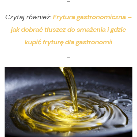
—
Czytaj również:
Frytura gastronomiczna –
jak dobrać tłuszcz do smażenia i gdzie
kupić fryturę dla gastronomii
—