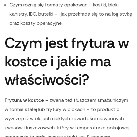
Czym różnią się formaty opakowań – kostki, bloki,
kanistry, IBC, butelki – i jak przekłada się to na logistykę
oraz koszty operacyjne.
Czym jest frytura w
kostce i jakie ma
właściwości?
Frytura w kostce
– zwana też tłuszczem smażalniczym
w formie stałej lub frytury w blokach – to produkt o
wyższej niż w olejach ciekłych
zawartości nasyconych
kwasów tłuszczowych, który w temperaturze pokojowej
zachowuje twardą, zwartą strukturę. Surowcem