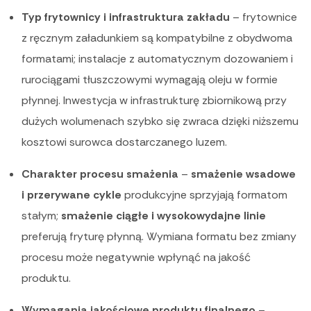
Typ frytownicy i infrastruktura zakładu
– frytownice
z ręcznym załadunkiem są kompatybilne z obydwoma
formatami; instalacje z automatycznym dozowaniem i
rurociągami tłuszczowymi wymagają oleju w formie
płynnej. Inwestycja w infrastrukturę zbiornikową przy
dużych wolumenach szybko się zwraca dzięki niższemu
kosztowi surowca dostarczanego luzem.
Charakter procesu smażenia
–
smażenie wsadowe
i przerywane cykle
produkcyjne sprzyjają formatom
stałym;
smażenie ciągłe i wysokowydajne linie
preferują fryturę płynną. Wymiana formatu bez zmiany
procesu może negatywnie wpłynąć na jakość
produktu.
Wymagania jakościowe produktu finalnego
–