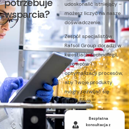
potrzebuje
udoskonalić istniejący –
wsparcia?
możesz liczyć na nasze
doświadczenie.
Zespół specjalistów
Rafsol Group doradzi w
kwestiach technologii,
surowców i
optymalizacji procesów,
aby Twoje produkty
mogły rozwijać się
efektywnie.
Bezpłatna
konsultacja z