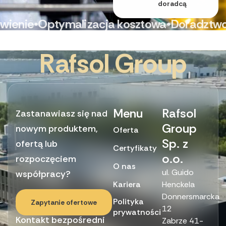
doradcą
nie
•
Optymalizacja kosztowa
•
Doradztwo tec
R
a
f
s
o
l
G
r
o
u
p
Menu
Rafsol
Zastanawiasz się nad
Group
nowym produktem,
Oferta
Sp. z
ofertą lub
Certyfikaty
o.o.
rozpoczęciem
O nas
ul. Guido
współpracy?
Kariera
Henckela
Donnersmarcka
Polityka
Zapytanie ofertowe
12
prywatności
Kontakt bezpośredni
Zabrze 41-